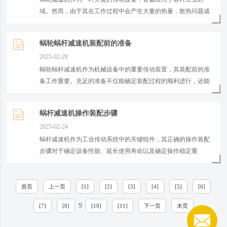
域。然而，由于其在工作过程中会产生大量的热量，散热问题成
为影响蜗轮减速机性能和寿命的关键因素之一。...
蜗轮蜗杆减速机装配前的准备
2025-02-28
​蜗轮蜗杆减速机作为机械设备中的重要传动装置，其装配前的准
备工作重要。充足的准备不仅能确定装配过程的顺利进行，还能
提升减速机的运行速率和使用寿命。...
蜗杆减速机操作装配步骤
2025-02-24
​蜗杆减速机作为工业传动系统中的关键组件，其正确的操作装配
步骤对于确定设备性能、延长使用寿命以及确定操作稳定重
要。...
首页
上一页
[1]
[2]
[3]
[4]
[5]
[6]
9
[7]
[8]
[10]
[11]
下一页
末页