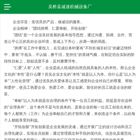
吴桥县减速机械设备厂
企业宗旨：造优良的产品，做诚信的服务。
企业精神："团结拼搏、仁爱奉献、开拓创新"
"团结"是一个企业良好发展的基本指导思想，通过沟通、协调、合作、营
造公平公正的良好企业环境，形成上下齐心，步调一致的局面。
"拼搏"在工作中要投入，在完成任务时要有"不到长城非好汉"的豪迈情怀
中，要有"不低头，不认输，擦干泪，坚持住"的英雄气概，在制定切合实际的阶
段性目标上，鼓励适度不多，反对糜费浮夸。
"仁爱"人有"人性"，企业是由人组成的自然也就具备的人的本性。那么企业
文化的"本性"是什么哪？其实企业文化的"本性"就是以人为本。但什么是"以人为
本""人性化管理"，通过优良的关爱体系让员工感受到企业对自己的尊重、帮助
和爱护，使员工热爱企业、热爱工作、爱企如家。留住好的员工就是企业的财
富。
"奉献"以人为本就是在合理的条件下每一位员工的利益。前提是存在这样
的"合理条件"，这个条件不是与生俱来的。是靠企业的每一位员工创造出来的。
每个人都努力（工作）为企业奉献自己的才智和力量，来创造这个条件，以此每
个人都能享受到利益。
"开拓创新"开拓创新是企业发展的灵魂，通过开展广泛的设计活动和员工
合理化建议，实现全员创新；通过管理观念和手段的现代化、信息化及规范化，
实现技术为本和用心；通过对外的广泛交流与合作，实现技术的合作共赢。