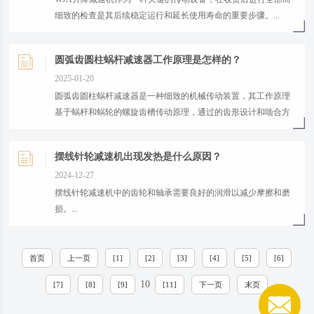
细致的检查是其后续稳定运行和延长使用寿命的重要步骤。...
圆弧齿圆柱蜗杆减速器工作原理是怎样的？
2025-01-20
​圆弧齿圆柱蜗杆减速器是一种细致的机械传动装置，其工作原理
基于蜗杆和蜗轮的螺旋齿槽传动原理，通过的齿形设计和啮合方
式，实现低扭矩到低速高扭矩的转换。...
摆线针轮减速机出现发热是什么原因？
2024-12-27
摆线针轮减速机中的齿轮和轴承需要良好的润滑以减少摩擦和磨
损。...
首页
上一页
[1]
[2]
[3]
[4]
[5]
[6]
10
[7]
[8]
[9]
[11]
下一页
末页