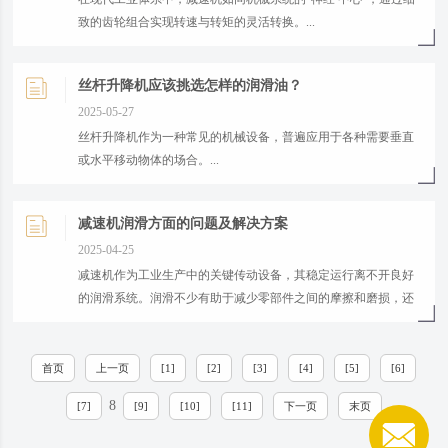
致的齿轮组合实现转速与转矩的灵活转换。...
丝杆升降机应该挑选怎样的润滑油？
2025-05-27
​丝杆升降机作为一种常见的机械设备，普遍应用于各种需要垂直
或水平移动物体的场合。...
减速机润滑方面的问题及解决方案
2025-04-25
​减速机作为工业生产中的关键传动设备，其稳定运行离不开良好
的润滑系统。润滑不少有助于减少零部件之间的摩擦和磨损，还
能散热，延长设备的使用寿命。...
首页
上一页
[1]
[2]
[3]
[4]
[5]
[6]
8
[7]
[9]
[10]
[11]
下一页
末页