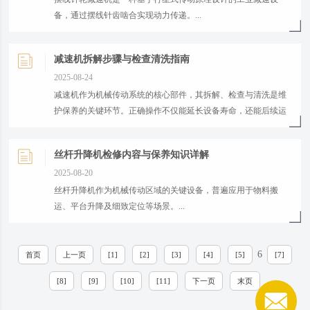
备，通过摆线针齿啮合实现动力传递。...
减速机拆解步骤与检查清洗指南
2025-08-24
​减速机作为机械传动系统的核心部件，其拆解、检查与清洗是维
护保养的关键环节。正确操作不仅能延长设备寿命，还能后续运
行的稳定性。...
丝杆升降机检修内容与保养知识详解
2025-08-20
​丝杆升降机作为机械传动区域的关键设备，普遍应用于物料搬
运、平台升降及细致定位等场景。...
6
首页
上一页
[1]
[2]
[3]
[4]
[5]
[7]
[8]
[9]
[10]
[11]
下一页
末页