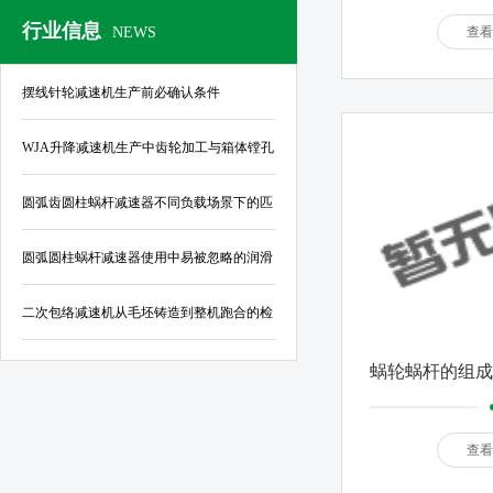
行业信息
NEWS
查看
摆线针轮减速机生产前必确认条件
WJA升降减速机生产中齿轮加工与箱体镗孔
的公差控制标准
圆弧齿圆柱蜗杆减速器不同负载场景下的匹
配指南
圆弧圆柱蜗杆减速器使用中易被忽略的润滑
与密封结构优化要点
二次包络减速机从毛坯铸造到整机跑合的检
验规范
蜗轮蜗杆的组成
保
查看