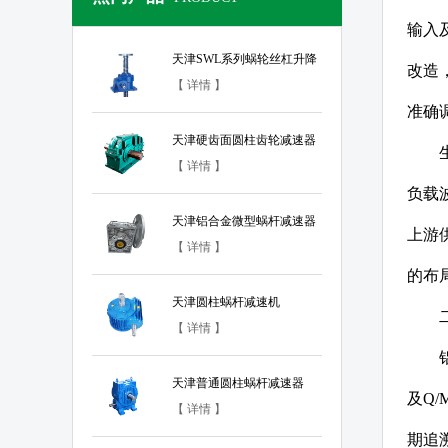
输入
天津SWL系列蜗轮丝杠升降
改造
机
【 详情 】
准确调
天津硬齿面圆柱齿轮减速器
【 详情 】
负载
天津铝合金微型蜗杆减速器
上游
【 详情 】
的布
天津圆柱蜗杆减速机
【 详情 】
天津普通圆柱蜗杆减速器
及Q
【 详情 】
期追